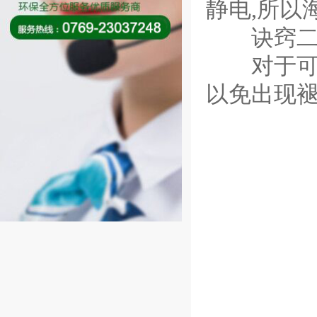
静电,所以
诀窍
对于可拆
以免出现褪