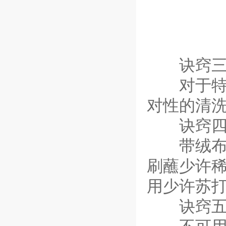
诀窍
对于特殊
对性的清
诀窍
带绒布艺
刷蘸少许稀
用少许苏打
诀窍